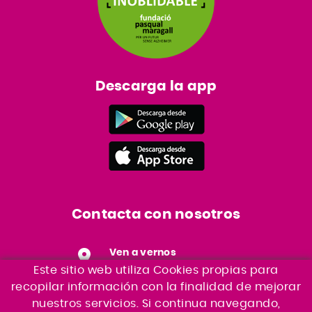
Descarga la app
Contacta con nosotros
Ven a vernos
Ronda Sud, S/N Edifici CAT
Este sitio web utiliza Cookies propias para
17600 - Figueres
recopilar información con la finalidad de mejorar
nuestros servicios. Si continua navegando,
Envíanos un correo