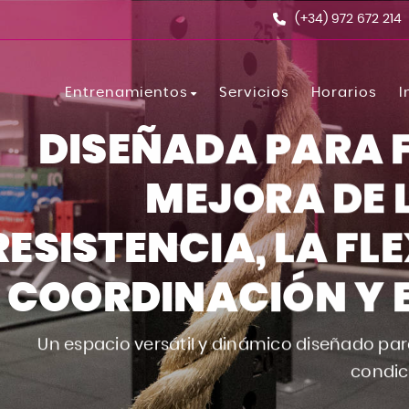
(+34) 972 672 214
Entrenamientos
Servicios
Horarios
I
DISEÑADA PARA 
Les Mills Tone
MEJORA DE L
BodyCombat
BodyPump
RESISTENCIA, LA FLE
Spinning
COORDINACIÓN Y EL
Fusion
BodyAttack
Un espacio versátil y dinámico diseñado pa
Boxing
condic
BodyBalance