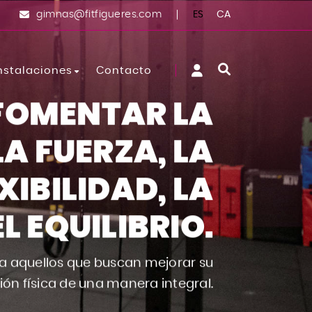
ES
CA
gimnas@fitfigueres.com
nstalaciones
Contacto
FOMENTAR LA
Sala Spinning
A FUERZA, LA
Zona Cardiovascular
Zona Fitness
XIBILIDAD, LA
Zona Musculación
 EQUILIBRIO.
Sala Actividades Dirigidas
Sala Entrenamiento Funcional
ra aquellos que buscan mejorar su
ión física de una manera integral.