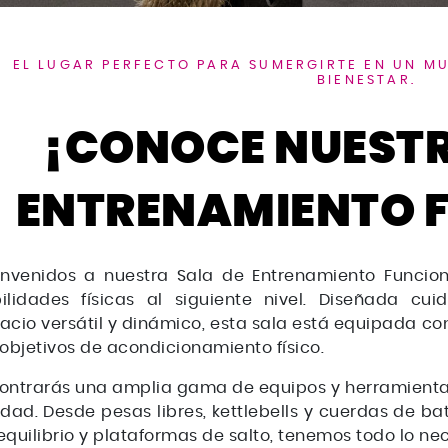
O FUNCIONAL
BodyStep
EL LUGAR PERFECTO PARA SUMERGIRTE EN UN MU
Pilates
BIENESTAR.
Zumba
¡CONOCE NUESTR
G.A.C
ENTRENAMIENTO 
LM Core
Stretching
envenidos a nuestra Sala de Entrenamiento Funciona
BodyPump Express
ilidades físicas al siguiente nivel. Diseñada c
Strength Development
acio versátil y dinámico, esta sala está equipada co
 objetivos de acondicionamiento físico.
Stretch Postural
ontrarás una amplia gama de equipos y herramientas
idad. Desde pesas libres, kettlebells y cuerdas de ba
equilibrio y plataformas de salto, tenemos todo lo ne