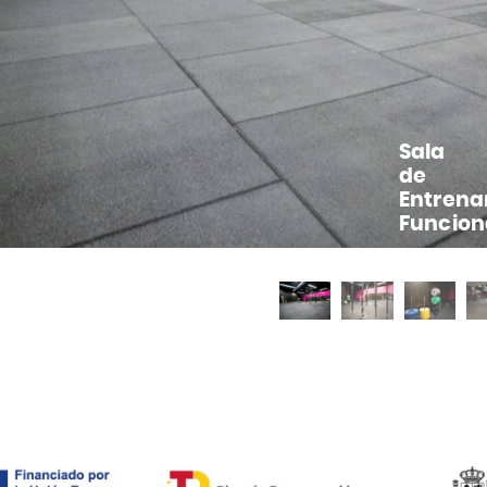
Sala
de
Entrenamiento
Funcional
vious
t