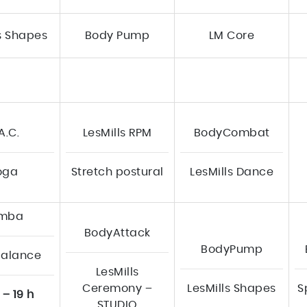
ls Shapes
Body Pump
LM Core
A.C.
LesMills RPM
BodyCombat
oga
Stretch postural
LesMills Dance
mba
BodyAttack
BodyPump
alance
LesMills
Ceremony –
LesMills Shapes
S
 – 19 h
STUDIO