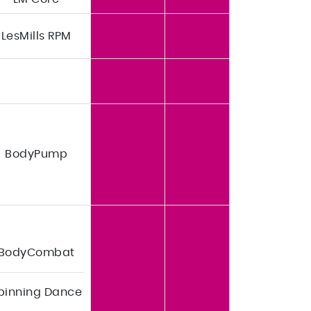
LesMills RPM
BodyPump
BodyCombat
pinning Dance