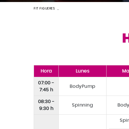
FIT FIGUERES
HORARIOS
H
Hora
Lunes
Ma
07:00 -
BodyPump
7:45 h
08:30 -
Spinning
Bod
9:30 h
Spi