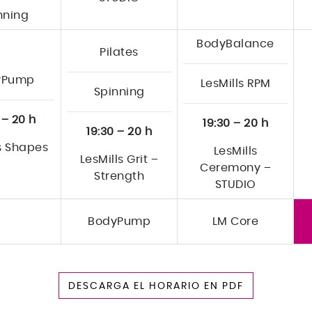
nning
BodyBalance
Pilates
yPump
LesMills RPM
Spinning
 – 20 h
19:30 – 20 h
19:30 – 20 h
ls Shapes
LesMills
LesMills Grit –
Ceremony –
Strength
STUDIO
BodyPump
LM Core
DESCARGA EL HORARIO EN PDF