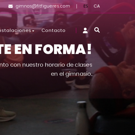
ES
CA
gimnas@fitfigueres.com
nstalaciones
Contacto
TE EN FORMA!
Sala Spinning
Zona Cardiovascular
to con nuestro horario de clases
en el gimnasio.
Zona Fitness
Zona Musculación
Sala Actividades Dirigidas
Sala Entrenamiento Funcional