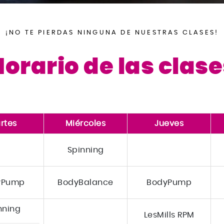
BodyStep
¡NO TE PIERDAS NINGUNA DE NUESTRAS CLASES!
Pilates
Zumba
orario de las clas
G.A.C
LM Core
Stretching
rtes
Miércoles
Jueves
BodyPump Express
Spinning
Strength Development
Stretch Postural
yPump
BodyBalance
BodyPump
nning
LesMills RPM