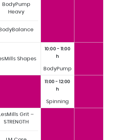
BodyPump
Heavy
BodyBalance
10:00 - 11:00
h
esMills Shapes
BodyPump
11:00 - 12:00
h
Spinning
LesMills Grit –
STRENGTH
LM Core