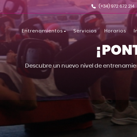
(+34) 972 672 214
Entrenamientos
Servicios
Horarios
I
¡PON
Les Mills Tone
BodyCombat
Descubre un nuevo nivel de entrenamien
BodyPump
Spinning
Fusion
BodyAttack
Boxing
BodyBalance