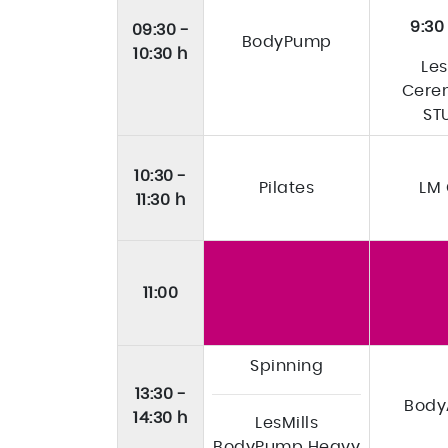
9:30
09:30 -
BodyPump
10:30 h
Les
Cere
ST
10:30 -
Pilates
LM
11:30 h
11:00
Spinning
13:30 -
Body
14:30 h
LesMills
BodyPump Heavy