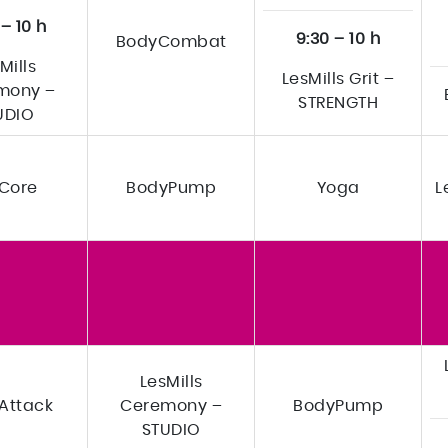
 – 10 h
9:30 – 10 h
BodyCombat
Mills
LesMills Grit –
mony –
STRENGTH
UDIO
Core
BodyPump
Yoga
L
LesMills
Attack
Ceremony –
BodyPump
STUDIO