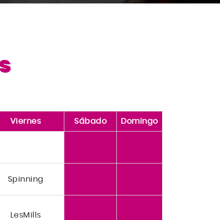
es
Viernes
Sábado
Domingo
Spinning
LesMills