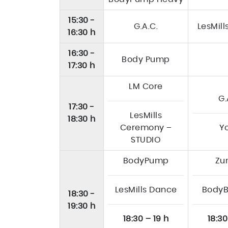
15:30 -
G.A.C.
LesMil
16:30 h
16:30 -
Body Pump
17:30 h
LM Core
G.
17:30 -
LesMills
18:30 h
Ceremony –
Y
STUDIO
BodyPump
Zu
LesMills Dance
BodyB
18:30 -
19:30 h
18:30 – 19 h
18:30