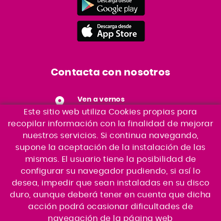
Contacta con nosotros
Ven a vernos
Ronda Sud, S/N Edifici CAT
Este sitio web utiliza Cookies propias para
17600 - Figueres
recopilar información con la finalidad de mejorar
nuestros servicios. Si continua navegando,
Envíanos un correo
supone la aceptación de la instalación de las
gimnas@fitfigueres.com
mismas. El usuario tiene la posibilidad de
Llámanos
configurar su navegador pudiendo, si así lo
(+34) 972 672 214
desea, impedir que sean instaladas en su disco
duro, aunque deberá tener en cuenta que dicha
acción podrá ocasionar dificultades de
navegación de la página web
POLÍTICA DE COOKIES
AVISO LEGAL
CONDICIONES