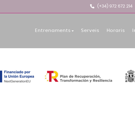
(+34) 972 672 214
Entrenaments
Serveis
Horaris
I
Les Mills Tone
BodyCombat
BodyPump
Spinning
Fusion
BodyAttack
Boxing
BodyBalance