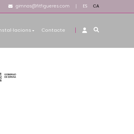
ES
CA
gimnas@fitfigueres.com
nstal·lacions
Contacte
Sala Spinning
Zona Cardiovascular
Zona Fitness
Zona Musculació
Sala Activitats Dirigides
Sala Entrenament Funcional