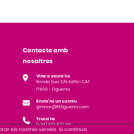
Contacte amb
nosaltres
Vine a veure'ns
Ronda Sud, S/N Edifici CAT
17600 - Figueres
Envia'ns un correu
gimnas@fitfigueres.com
Truca'ns
(+34) 972 672 214
rar els nostres serveis. Si continua