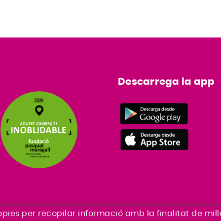
BodyStep
Pilates
Zumba
G.A.C
Descarrega la app
LM Core
Stretching
BodyPump Express
Strength Development
Stretch Postural
òpies per recopilar informació amb la finalitat de millo