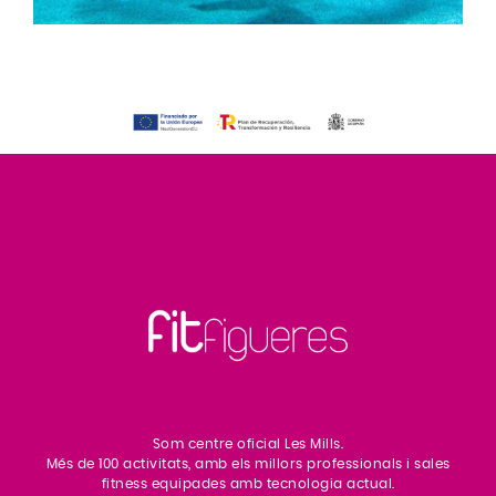
Som centre oficial Les Mills.
Més de 100 activitats, amb els millors professionals i sales
fitness equipades amb tecnologia actual.