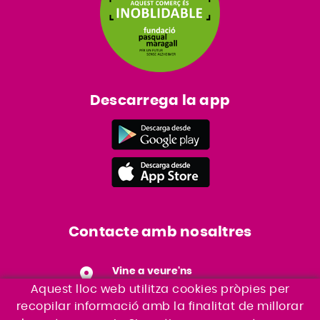
Descarrega la app
Contacte amb nosaltres
Vine a veure'ns
Ronda Sud, S/N Edifici CAT
Aquest lloc web utilitza cookies pròpies per
17600 - Figueres
recopilar informació amb la finalitat de millorar